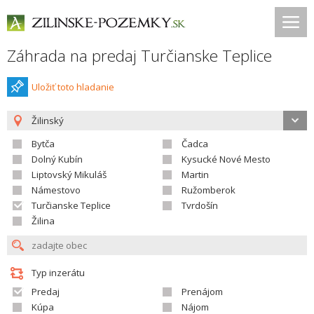
Záhrada na predaj Turčianske Teplice
Uložiť toto hladanie
Žilinský
Bytča
Čadca
Dolný Kubín
Kysucké Nové Mesto
Liptovský Mikuláš
Martin
Námestovo
Ružomberok
Turčianske Teplice
Tvrdošín
Žilina
Typ inzerátu
Predaj
Prenájom
Kúpa
Nájom