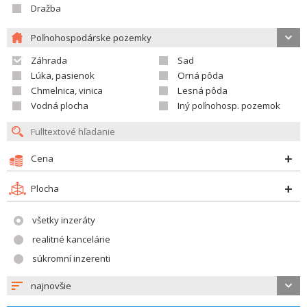
Dražba
Poľnohospodárske pozemky
Záhrada
Sad
Lúka, pasienok
Orná pôda
Chmelnica, vinica
Lesná pôda
Vodná plocha
Iný poľnohosp. pozemok
Cena
Plocha
všetky inzeráty
realitné kancelárie
súkromní inzerenti
najnovšie