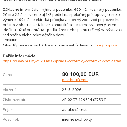
Základné informácie: - výmera pozemku: 660 m2 - rozmery pozemku:
26 m x 25,5 m - v cene aj 1/2 podiel na spoločnej prístupovej ceste o
výmere 109 m2 - elektrická prípojka a obecný vodovod pri pozemku -
prístup z obecnej asfaltovej komunikácie - mierne svahovitý terén -
ideálna južná orientácia - podľa územného plánu určený na výstavbu
rodinného alebo rekreačného domu
Lokalita:
Obec Ižipovce sa nachádza v tichom a vyhľadávano
...
celý popis
Ďalšie informácie
https://www.reality-mikulas.sk/predaj-pozemky-pozemkov-novostavby/Stavebny-pozemok-Izipovce---krasna-priroda-len-2-km-od-Liptovskej-Mary-vhodny-na-rodinny-aj-rekreacny-dom.-37594/?utm_source=areality&utm_medium=xml&utm_term=37594&utm_content=chalupa&utm_c
80 100,00
EUR
Cena
navrhnúť cenu
Vložené
26. 5. 2026
Číslo inzerátu
AR-02G7-129624 (37594)
Príjazd
asfaltová cesta
Pozemok
mierne svahovitý