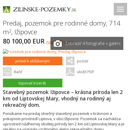
Predaj, pozemok pre rodinné domy, 714
m
,
Ižipovce
2
80 100,00 EUR
navrhnúť cenu
Zobraziť 4 fotografie v galérii
pridať k obľúbeným
poslať
tlačiť
uložiť PDF
topovať inzerát
Stavebný pozemok Ižipovce – krásna príroda len 2
km od Liptovskej Mary, vhodný na rodinný aj
rekreačný dom.
Ponúkame na predaj slnečný stavebný pozemok v krásnom a
pokojnom prostredí Liptova, v obci Ižipovce. Pozemok sa nachádza
uprostred nádhernej okolitej prírody len 2 km od Liptovskej Mary a je
ideálny na výstavbu rodinného alebo rekreačného domu.