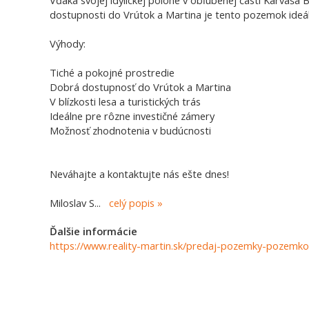
Vďaka svojej idylickej polohe v obľúbenej časti Karvaša 
dostupnosti do Vrútok a Martina je tento pozemok ideál
Výhody:
Tiché a pokojné prostredie
Dobrá dostupnosť do Vrútok a Martina
V blízkosti lesa a turistických trás
Ideálne pre rôzne investičné zámery
Možnosť zhodnotenia v budúcnosti
Neváhajte a kontaktujte nás ešte dnes!
Miloslav S
...
celý popis
Ďalšie informácie