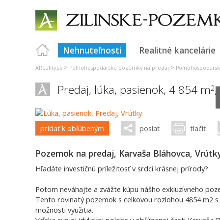
Nehnuteľnosti
Realitné kancelárie
>
>
AReality.sk
Poľnohospodárske pozemky na predaj
Poľnohospodársk
Predaj, lúka, pasienok, 4 854 m
,
2
pridať k obľúbeným
poslať
tlačiť
Pozemok na predaj, Karvaša Bláhovca, Vrútk
Hľadáte investičnú príležitosť v srdci krásnej prírody?
Potom neváhajte a zvážte kúpu nášho exkluzívneho poze
Tento rovinatý pozemok s celkovou rozlohou 4854 m2 s
možnosti využitia.