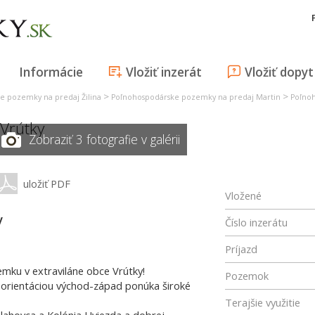
Informácie
Vložiť inzerát
Vložiť dopyt
>
>
e pozemky na predaj Žilina
Poľnohospodárske pozemky na predaj Martin
Poľnoh
Vrútky
Zobraziť 3 fotografie v galérii
uložiť PDF
Vložené
y
Číslo inzerátu
Príjazd
mku v extraviláne obce Vrútky!
Pozemok
 orientáciou východ-západ ponúka široké
Terajšie využitie