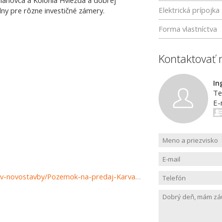
Blahovca a Kolónia Hviezda a dobrej
Elektrická prípojka
ny pre rôzne investičné zámery.
Forma vlastníctva
Kontaktovať 
In
Te
E-
https://www.reality-martin.sk/predaj-pozemky-pozemkov-novostavby/Pozemok-na-predaj-Karvasa-Blahovca-Vrutky-34681/?utm_source=areality&utm_medium=xml&utm_term=34681&utm_content=chalupa&utm_campaign=portaly