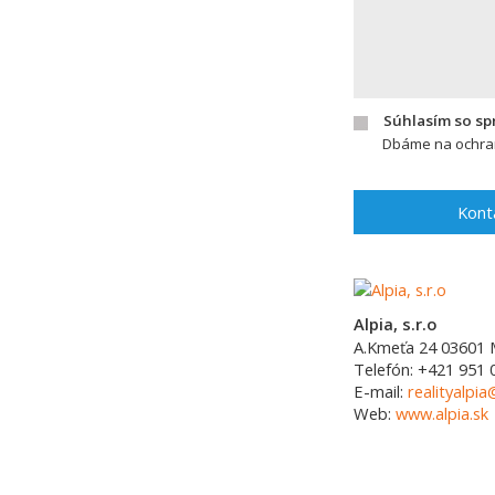
Súhlasím so s
Dbáme na ochran
Kont
Alpia, s.r.o
A.Kmeťa 24
03601
Telefón:
+421 951 
E-mail:
realityalpia
Web:
www.alpia.sk