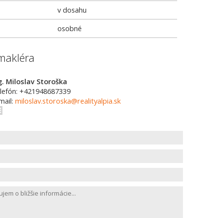
v dosahu
osobné
makléra
g. Miloslav Storoška
lefón: +421948687339
mail:
miloslav.storoska@realityalpia.sk