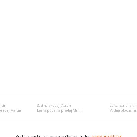
rtin
Sad na predaj Martin
Lúka, pasienok n
predaj Martin
Lesná pôda na predaj Martin
Vodná plocha na
Portál zilinske-pozemky je členom rodiny
www.areality.sk