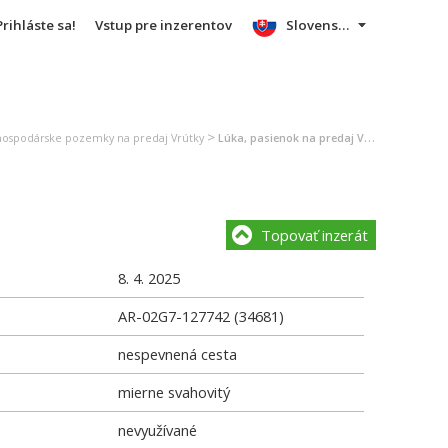
Prihláste sa!
Vstup pre inzerentov
Slovensky
>
ospodárske pozemky na predaj Vrútky
Lúka, pasienok na predaj Vrútky
Topovať inzerát
8. 4. 2025
AR-02G7-127742 (34681)
nespevnená cesta
mierne svahovitý
nevyužívané