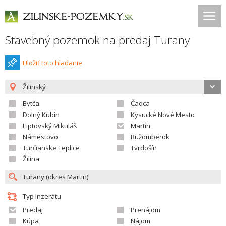
Stavebný pozemok na predaj Turany
Uložiť toto hladanie
Žilinský
Bytča
Čadca
Dolný Kubín
Kysucké Nové Mesto
Liptovský Mikuláš
Martin
Námestovo
Ružomberok
Turčianske Teplice
Tvrdošín
Žilina
Typ inzerátu
Predaj
Prenájom
Kúpa
Nájom