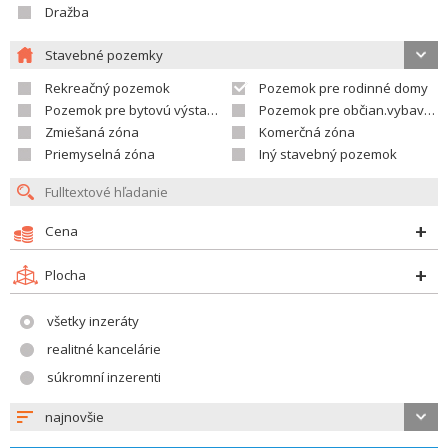
Dražba
Stavebné pozemky
Rekreačný pozemok
Pozemok pre rodinné domy
Pozemok pre bytovú výstavbu
Pozemok pre občian.vybavenosť
Zmiešaná zóna
Komerčná zóna
Priemyselná zóna
Iný stavebný pozemok
Cena
Plocha
všetky inzeráty
realitné kancelárie
súkromní inzerenti
najnovšie