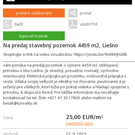
pridať k obľúbeným
poslať
tlačiť
uložiť PDF
topovať inzerát
Na predaj stavebný pozemok 4459 m2, Liešno
Skopírujte si link na video vizualizáciu: https://youtu.be/9riKkKJHoBk
_________________________________________________________________________
vám ponúka na predaj pozemok o výmere 4459 m2 obklopený
prírodou v obci Liešno. Je slnečný, prevažne rovinatý, východne
orientovaný. Elektrická prípojka pri pozemku, vodovodná prípojka v
ceste. Vďaka svojej veľkosti je ideálny na chovanie, pestovanie a je
určený pre všetkých, ktorí túžia po pokoji vidieka a hľadajú spojenie s
prírodou. K dispozícii ihneď. Pre bližšie informácie ma neváhajte
kontaktovať na tel. čísle +421 41 3217800 alebo mailom na
betak@tureality.sk
25,00
EUR/m
2
Cena
navrhnúť cenu
Vložené
22. 9. 2025