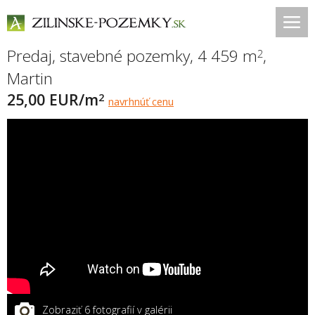
Predaj, stavebné pozemky, 4 459 m
,
2
Martin
25,00 EUR/m
2
navrhnúť cenu
Zobraziť 6 fotografií v galérii