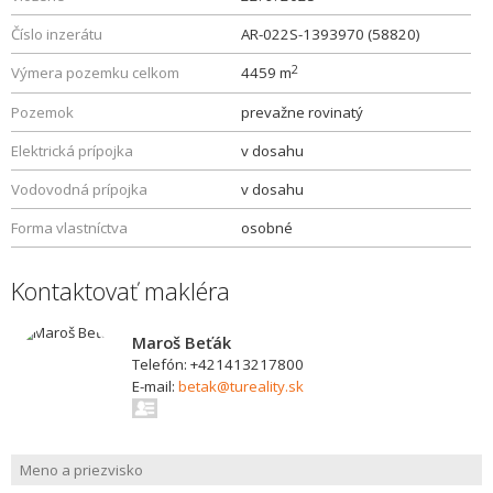
Číslo inzerátu
AR-022S-1393970 (58820)
2
Výmera pozemku celkom
4459 m
Pozemok
prevažne rovinatý
Elektrická prípojka
v dosahu
Vodovodná prípojka
v dosahu
Forma vlastníctva
osobné
Kontaktovať makléra
Maroš Beťák
Telefón: +421413217800
E-mail:
betak@tureality.sk