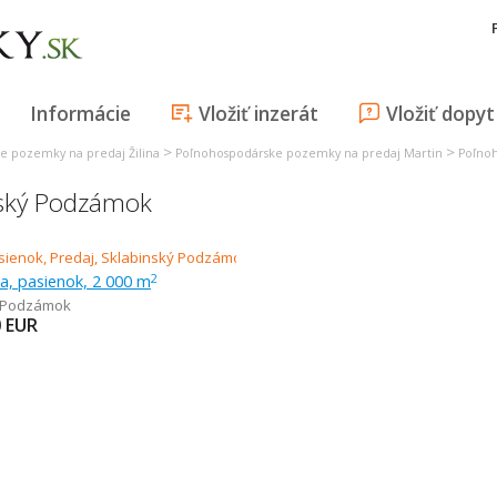
Informácie
Vložiť inzerát
Vložiť dopyt
>
>
e pozemky na predaj Žilina
Poľnohospodárske pozemky na predaj Martin
Poľno
nský Podzámok
ka, pasienok, 2 000 m
2
ý Podzámok
0
EUR