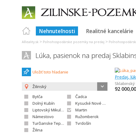
Nehnuteľnosti
Realitné kancelárie
>
>
AReality.sk
Poľnohospodárske pozemky na predaj
Poľnohospodársk
Lúka, pasienok na predaj Sklabi
Uložiť toto hladanie
Predaj, lú
Sklabinsk
Žilinský
92 000,0
Bytča
Čadca
Dolný Kubín
Kysucké Nové Mesto
Liptovský Mikuláš
Martin
Námestovo
Ružomberok
Turčianske Teplice
Tvrdošín
Žilina