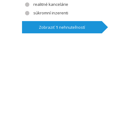
realitné kancelárie
súkromní inzerenti
Zobraziť
1
nehnuteľností