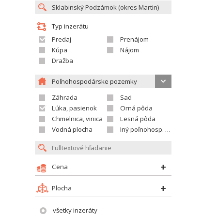
Typ inzerátu
Predaj
Prenájom
Kúpa
Nájom
Dražba
Poľnohospodárske pozemky
Záhrada
Sad
Lúka, pasienok
Orná pôda
Chmelnica, vinica
Lesná pôda
Vodná plocha
Iný poľnohosp. pozemok
Cena
Plocha
všetky inzeráty