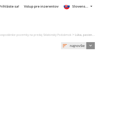
Prihláste sa!
Vstup pre inzerentov
Slovensky
>
hospodárske pozemky na predaj Sklabinský Podzámok
Lúka, pasienok na predaj Sklabinský Podzámok
najnovšie