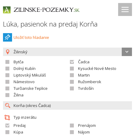
Lúka, pasienok na predaj Korňa
Uložiť toto hladanie
Žilinský
Bytča
Čadca
Dolný Kubín
Kysucké Nové Mesto
Liptovský Mikuláš
Martin
Námestovo
Ružomberok
Turčianske Teplice
Tvrdošín
Žilina
Typ inzerátu
Predaj
Prenájom
Kúpa
Nájom