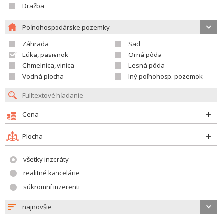
Dražba
Poľnohospodárske pozemky
Záhrada
Sad
Lúka, pasienok
Orná pôda
Chmelnica, vinica
Lesná pôda
Vodná plocha
Iný poľnohosp. pozemok
Cena
Plocha
všetky inzeráty
realitné kancelárie
súkromní inzerenti
najnovšie