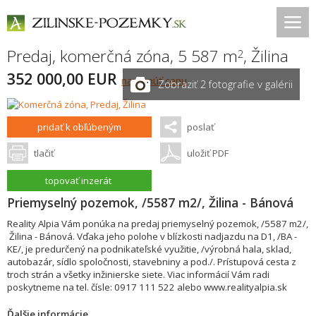
Predaj, komerčná zóna, 5 587 m
,
Žilina
2
352 000,00 EUR
navrhnúť cenu
Zobraziť 2 fotografie v galérii
pridať k obľúbeným
poslať
tlačiť
uložiť PDF
topovať inzerát
Priemyselný pozemok, /5587 m2/, Žilina - Bánová
Reality Alpia Vám ponúka na predaj priemyselný pozemok, /5587 m2/,
Žilina - Bánová. Vďaka jeho polohe v blízkosti nadjazdu na D1, /BA -
KE/, je predurčený na podnikateľské využitie, /výrobná hala, sklad,
autobazár, sídlo spoločnosti, stavebniny a pod./. Prístupová cesta z
troch strán a všetky inžinierske siete. Viac informácií Vám radi
poskytneme na tel. čísle: 0917 111 522 alebo www.realityalpia.sk
Ďalšie informácie