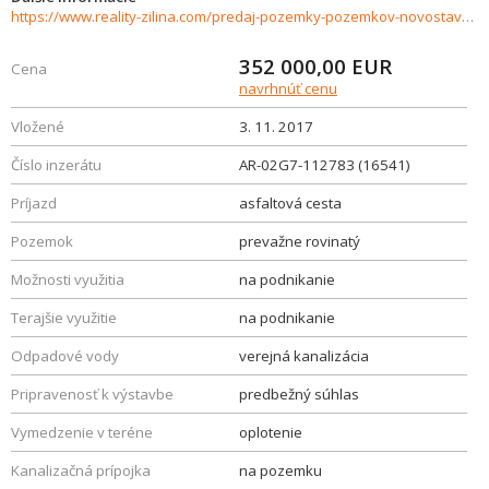
https://www.reality-zilina.com/predaj-pozemky-pozemkov-novostavby/Priemyselny-pozemok-5587-m2--Zilina--Banova-16541/?utm_source=areality&utm_medium=xml&utm_term=16541&utm_content=chalupa&utm_campaign=portaly
352 000,00
EUR
Cena
navrhnúť cenu
Vložené
3. 11. 2017
Číslo inzerátu
AR-02G7-112783 (16541)
Príjazd
asfaltová cesta
Pozemok
prevažne rovinatý
Možnosti využitia
na podnikanie
Terajšie využitie
na podnikanie
Odpadové vody
verejná kanalizácia
Pripravenosť k výstavbe
predbežný súhlas
Vymedzenie v teréne
oplotenie
Kanalizačná prípojka
na pozemku