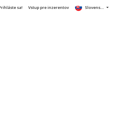
Prihláste sa!
Vstup pre inzerentov
Slovensky