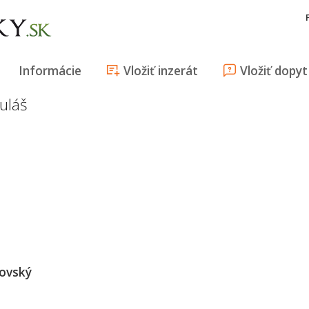
Informácie
Vložiť inzerát
Vložiť dopyt
uláš
kovský